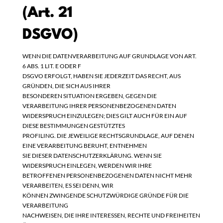
(Art. 21
DSGVO)
WENN DIE DATENVERARBEITUNG AUF GRUNDLAGE VON ART.
6 ABS. 1 LIT. E ODER F
DSGVO ERFOLGT, HABEN SIE JEDERZEIT DAS RECHT, AUS
GRÜNDEN, DIE SICH AUS IHRER
BESONDEREN SITUATION ERGEBEN, GEGEN DIE
VERARBEITUNG IHRER PERSONENBEZOGENEN DATEN
WIDERSPRUCH EINZULEGEN; DIES GILT AUCH FÜR EIN AUF
DIESE BESTIMMUNGEN GESTÜTZTES
PROFILING. DIE JEWEILIGE RECHTSGRUNDLAGE, AUF DENEN
EINE VERARBEITUNG BERUHT, ENTNEHMEN
SIE DIESER DATENSCHUTZERKLÄRUNG. WENN SIE
WIDERSPRUCH EINLEGEN, WERDEN WIR IHRE
BETROFFENEN PERSONENBEZOGENEN DATEN NICHT MEHR
VERARBEITEN, ES SEI DENN, WIR
KÖNNEN ZWINGENDE SCHUTZWÜRDIGE GRÜNDE FÜR DIE
VERARBEITUNG
NACHWEISEN, DIE IHRE INTERESSEN, RECHTE UND FREIHEITEN