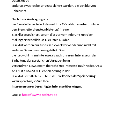
Daten, die zu
anderen Zwecken bei uns gespeichert wurden, bleiben hiervon
unberührt.
Nach Ihrer Austragung aus
der Newsletterverteilerliste wird Ihre E-Mail-Adresse bei uns bzw.
dem Newsletterdiensteanbieter ggf. in einer
Blacklist gespeichert, sofern dies zur Verhinderung künftiger
Mailings erforderlich ist. Die Daten aus der
Blacklist werden nur für diesen Zweck verwendet und nicht mit
anderen Daten zusammengeführt. Dies
dient sowohl Ihrem Interesse als auch unserem Interesse an der
Einhaltung der gesetzlichen Vorgaben beim
Versand von Newslettern (berechtigtes Interesse im Sinne des Art. 6
Abs. 1 lit. f DSGVO). Die Speicherung in der
Blacklist ist zeitlich nicht befristet.
Sie können der Speicherung
widersprechen, sofern Ihre
Interessen unser berechtigtes Interesse überwiegen.
Quelle:
https://www.e-recht24.de