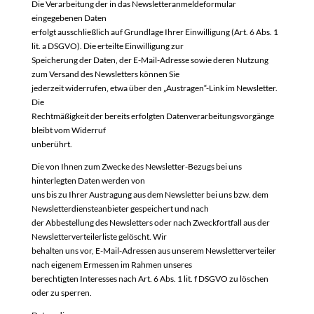
Die Verarbeitung der in das Newsletteranmeldeformular
eingegebenen Daten
erfolgt ausschließlich auf Grundlage Ihrer Einwilligung (Art. 6 Abs. 1
lit. a DSGVO). Die erteilte Einwilligung zur
Speicherung der Daten, der E-Mail-Adresse sowie deren Nutzung
zum Versand des Newsletters können Sie
jederzeit widerrufen, etwa über den „Austragen“-Link im Newsletter.
Die
Rechtmäßigkeit der bereits erfolgten Datenverarbeitungsvorgänge
bleibt vom Widerruf
unberührt.
Die von Ihnen zum Zwecke des Newsletter-Bezugs bei uns
hinterlegten Daten werden von
uns bis zu Ihrer Austragung aus dem Newsletter bei uns bzw. dem
Newsletterdiensteanbieter gespeichert und nach
der Abbestellung des Newsletters oder nach Zweckfortfall aus der
Newsletterverteilerliste gelöscht. Wir
behalten uns vor, E-Mail-Adressen aus unserem Newsletterverteiler
nach eigenem Ermessen im Rahmen unseres
berechtigten Interesses nach Art. 6 Abs. 1 lit. f DSGVO zu löschen
oder zu sperren.