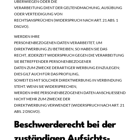
ÜBERWIEGEN ODER DIE
VERARBEITUNG DIENT DER GELTENDMACHUNG, AUSÜBUNG
ODER VERTEIDIGUNG VON
RECHTSANSPRÜCHEN (WIDERSPRUCH NACH ART. 21 ABS. 1
DSGVO).
WERDEN IHRE
PERSONENBEZOGENEN DATEN VERARBEITET, UM
DIREKTWERBUNG ZU BETREIBEN, SO HABEN SIE DAS
RECHT, JEDERZEIT WIDERSPRUCH GEGEN DIE VERARBEITUNG
SIE BETREFFENDER PERSONENBEZOGENER
DATEN ZUM ZWECKE DERARTIGER WERBUNG EINZULEGEN;
DIES GILT AUCH FÜR DAS PROFILING,
SOWEIT ES MIT SOLCHER DIREKTWERBUNG IN VERBINDUNG
STEHT. WENN SIE WIDERSPRECHEN,
WERDEN IHRE PERSONENBEZOGENEN DATEN ANSCHLIESSEND
NICHT MEHR ZUM ZWECKE DER
DIREKTWERBUNG VERWENDET (WIDERSPRUCH NACH ART. 21
ABS. 2 DSGVO).
Beschwerde­recht bei der
zuständigen Aufsichts­