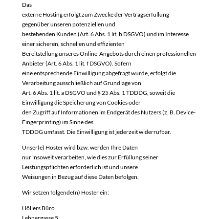
Das
externe Hosting erfolgt zum Zwecke der Vertragserfüllung
gegenüber unseren potenziellen und
bestehenden Kunden (Art. 6 Abs. 1 lit. b DSGVO) und im Interesse
einer sicheren, schnellen und effizienten
Bereitstellung unseres Online-Angebots durch einen professionellen
Anbieter (Art. 6 Abs. 1 lit. f DSGVO). Sofern
eine entsprechende Einwilligung abgefragt wurde, erfolgt die
Verarbeitung ausschließlich auf Grundlage von
Art. 6 Abs. 1 lit. a DSGVO und § 25 Abs. 1 TDDDG, soweit die
Einwilligung die Speicherung von Cookies oder
den Zugriff auf Informationen im Endgerät des Nutzers (z. B. Device-
Fingerprinting) im Sinne des
TDDDG umfasst. Die Einwilligung ist jederzeit widerrufbar.
Unser(e) Hoster wird bzw. werden Ihre Daten
nur insoweit verarbeiten, wie dies zur Erfüllung seiner
Leistungspflichten erforderlich ist und unsere
Weisungen in Bezug auf diese Daten befolgen.
Wir setzen folgende(n) Hoster ein:
Höllers Büro
Lehnergasse 5