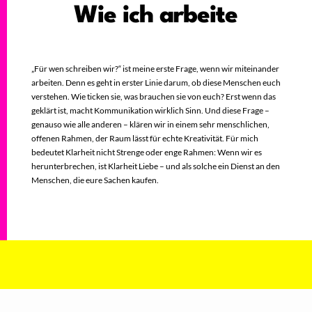
Wie ich arbeite
„Für wen schreiben wir?“ ist meine erste Frage, wenn wir miteinander
arbeiten. Denn es geht in erster Linie darum, ob diese Menschen euch
verstehen. Wie ticken sie, was brauchen sie von euch? Erst wenn das
geklärt ist, macht Kommunikation wirklich Sinn. Und diese Frage –
genauso wie alle anderen – klären wir in einem sehr menschlichen,
offenen Rahmen, der Raum lässt für echte Kreativität. Für mich
bedeutet Klarheit nicht Strenge oder enge Rahmen: Wenn wir es
herunterbrechen, ist Klarheit Liebe – und als solche ein Dienst an den
Menschen, die eure Sachen kaufen.