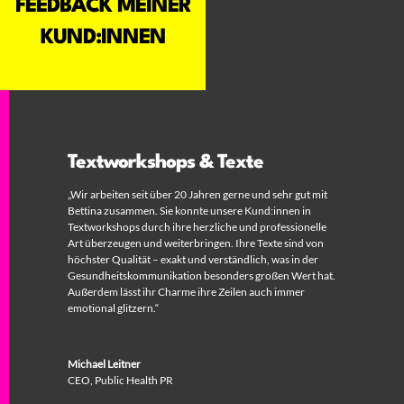
FEEDBACK MEINER
KUND:INNEN
Textworkshops & Texte
„Wir arbeiten seit über 20 Jahren gerne und sehr gut mit
Bettina zusammen. Sie konnte unsere Kund:innen in
Textworkshops durch ihre herzliche und professionelle
Art überzeugen und weiterbringen. Ihre Texte sind von
höchster Qualität – exakt und verständlich, was in der
Gesundheitskommunikation besonders großen Wert hat.
Außerdem lässt ihr Charme ihre Zeilen auch immer
emotional glitzern.“
Michael Leitner
CEO
,
Public Health PR