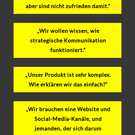
aber sind nicht zufrieden damit.“
„Wir wollen wissen, wie
strategische Kommunikation
funktioniert.“
„Unser Produkt ist sehr komplex.
Wie erklären wir das einfach?“
„Wir brauchen eine Website und
Social-Media-Kanäle, und
jemanden, der sich darum