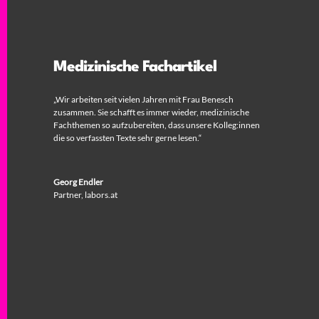
Medizinische Fachartikel
„Wir arbeiten seit vielen Jahren mit Frau Benesch
zusammen. Sie schafft es immer wieder, medizinische
Fachthemen so aufzubereiten, dass unsere Kolleg:innen
die so verfassten Texte sehr gerne lesen.“
Georg Endler
Partner
,
labors.at