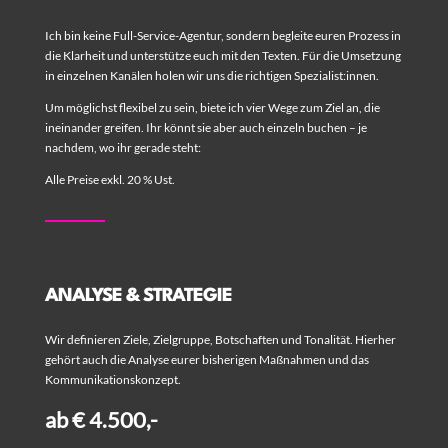
Ich bin keine Full-Service-Agentur, sondern begleite euren Prozess in
die Klarheit und unterstütze euch mit den Texten. Für die Umsetzung
in einzelnen Kanälen holen wir uns die richtigen Spezialist:innen.
Um möglichst flexibel zu sein, biete ich vier Wege zum Ziel an, die
ineinander greifen. Ihr könnt sie aber auch einzeln buchen – je
nachdem, wo ihr gerade steht:
Alle Preise exkl. 20 % Ust.
ANALYSE & STRATEGIE
Wir definieren Ziele, Zielgruppe, Botschaften und Tonalität. Hierher
gehört auch die Analyse eurer bisherigen Maßnahmen und das
Kommunikationskonzept.
ab € 4.500,-